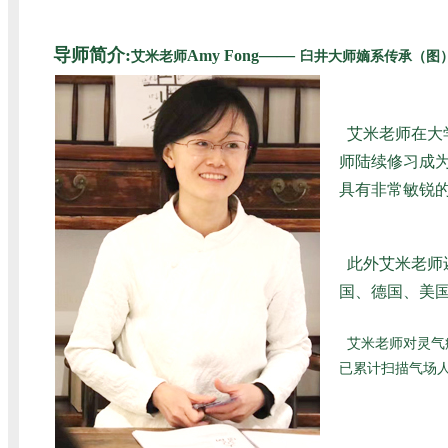
导师简介:
——
Amy Fong
艾米老师
臼井大师嫡系传承（图
艾米老师在大
师陆续修习成为
具有非常敏锐
此外艾米老师
国、德国、美国
艾米老师对灵气
已累计扫描气场人数