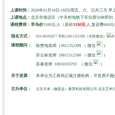
上课时间：
2026年01月16日-18日(周五、六、日共三
上课地点：
北京市海淀区（中关村地铁下车往西50米即
课程费用：早鸟价
5180元/人（原价
5330元
/人,复训费60
报名方式：
010-60595877 手机13811352399（关联微信）
课程顾问：
陈赞地老师
13811352399 （ 微信
)
苏云标老师
18811512580
（ 微信
)
苏睿老师
18010193793
（ 微信
)
关于发票
：
本单位为工商局正规注册机构，开发票不额
主办单位：
北京天来（修思达）教育科技有限公司 北京艾米