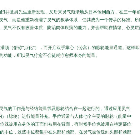
本的臼井瓮男先生重新发现，又后来灵气渐渐地从日本传到西方，在三十年
灵气，而是他重新梳理了灵气的教学体系，使其成为一个传承的标准。所
。灵气不仅有改善体质、防治肉体疾病的能力，并会帮助在情绪、心灵层
师的灌顶（俗称“点化”），而开启双手掌心（劳宫）的脉轮能量通道。这
的功能，所以灵气疗愈不会徒耗疗愈师本身的能量。
，灵气的工作是与经络能量线及脉轮结合在一起进行的，通过应用灵气
心（脉轮）进行能量补充。手位通常与人体七个主要的脉轮（能量中
位既被用在身体的正面也被用在背面，有时候手位也被用在特定部位
的手位，这些手位都集中在头部和颈部。在灵气被传送到头部和颈部