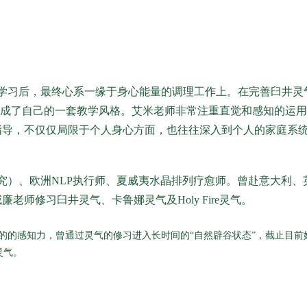
学习后，最终心系一缘于身心能量的调理工作上。在完善臼井灵
理，形成了自己的一套教学风格。艾米老师非常注重直觉和感知的运
指导，不仅仅局限于个人身心方面，也往往深入到个人的家庭系
研究）、欧洲NLP执行师、夏威夷水晶排列疗愈师。曾赴意大利、
师修习臼井灵气、卡鲁娜灵气及Holy Fire灵气。
的的感知力，曾通过灵气的修习进入长时间的“自然辟谷状态”，截止目前
灵气。