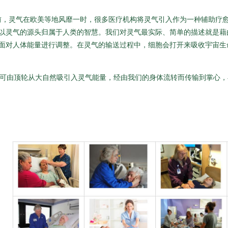
前，灵气在欧美等地风靡一时，很多医疗机构将灵气引入作为一种辅助疗
以灵气的源头归属于人类的智慧。我们对灵气最实际、简单的描述就是藉
面对人体能量进行调整。在灵气的输送过程中，细胞会打开来吸收宇宙生
样即可由顶轮从大自然吸引入灵气能量，经由我们的身体流转而传输到掌心