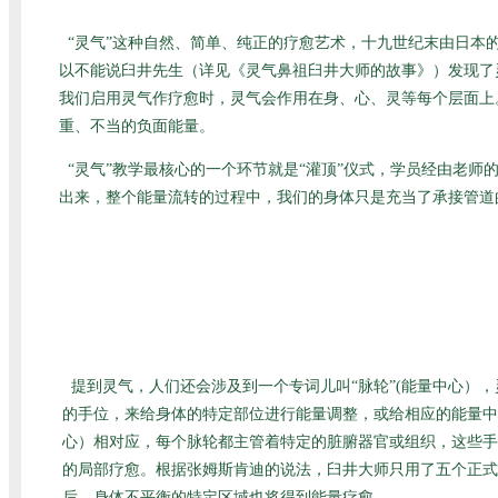
“灵气”这种自然、简单、纯正的疗愈艺术，十九世纪末由日
以不能说臼井先生（详见
《灵气鼻祖臼井大师的故事》
）发现了
我们启用灵气作疗愈时，灵气会作用在身、心、灵等每个层面上
重、不当的负面能量。
“灵气”教学最核心的一个环节就是“灌顶”仪式，学员经由老
出来，整个能量流转的过程中，我们的身体只是充当了承接管道
提到灵气，人们还会涉及到一个专词儿叫“脉轮”(能量中心）
的手位，来给身体的特定部位进行能量调整，或给相应的能量中
心）相对应，每个脉轮都主管着特定的脏腑器官或组织，这些手
的局部疗愈。根据张姆斯肯迪的说法，臼井大师只用了五个正式
后，身体不平衡的特定区域也将得到能量疗愈。