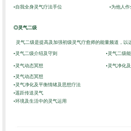
•自我全身灵气疗法手位
•为他人
◎灵气二级
灵气二级是提高及加强初级灵气疗愈师的能量频道，以
•灵气二级介绍及守则
•灵气二级
•灵气动态冥想
•灵气净化
•灵气动态冥想
•灵气净化及平衡情绪及思想疗法
•遥距传送灵气
•环境及生活中的灵气运用