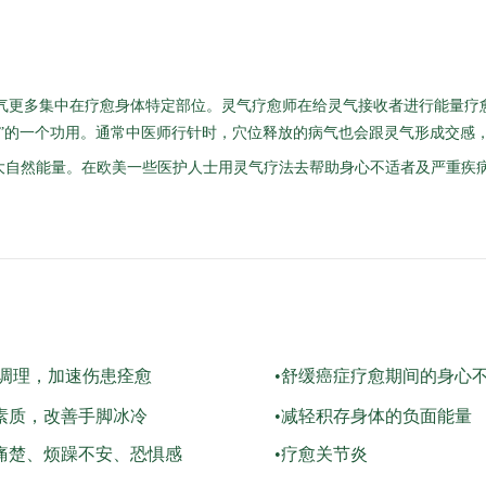
气更多集中在疗愈身体特定部位。灵气疗愈师在给灵气接收者进行能量疗愈
酷”的一个功用。通常中医师行针时，穴位释放的病气也会跟灵气形成交感
大自然能量。在欧美一些医护人士用灵气疗法去帮助身心不适者及严重疾
后调理，加速伤患痊愈
•舒缓癌症疗愈期间的身心
素质，改善手脚冰冷
•减轻积存身体的负面能量
痛楚、烦躁不安、恐惧感
•疗愈关节炎