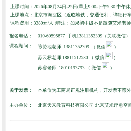
上课时间：
2026年08月24日-25日(早上9:00-下午5:30 中午
上课地点：
北京市海淀区（近临地铁，交通便利，详细行
课程费用：
3380元/人 (特注：如果初中级不是跟随艾
报名电话：
010-60595877 手机13811352399（关联微信
课程顾问：
陈赞地老师
13811352399
（ 微信
)
苏云标老师
18811512580
（ 微信
)
苏睿老师
18010193793
（ 微信
)
关于发票
：
本单位为工商局正规注册机构，开发票不额
主办单位：
北京天来教育科技有限公司 北京艾米疗愈空