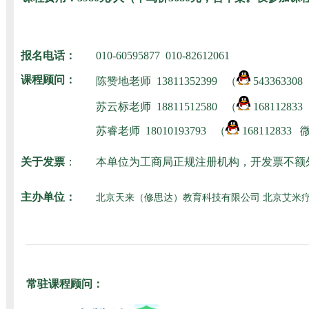
报名电话：
010-60595877 010-82612061
课程顾问：
陈赞地老师
13811352399 （
54336330
苏云标老师
18811512580
（
16811283
苏睿老师
18010193793
（
168112833
关于发票
：
本单位为工商局正规注册机构，开发票不额
主办单位：
北京天来（修思达）教育科技有限公司 北京艾米
常驻课程顾问：