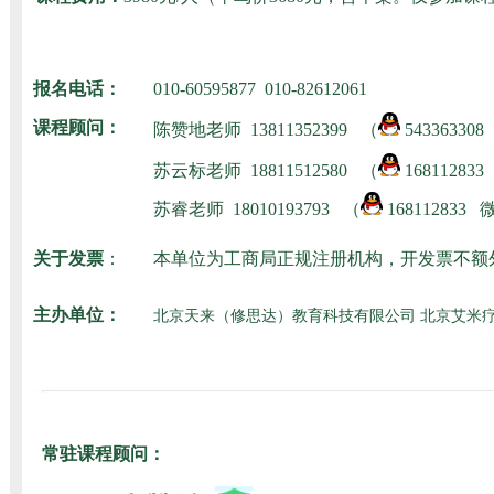
报名电话：
010-60595877 010-82612061
课程顾问：
陈赞地老师
13811352399 （
54336330
苏云标老师
18811512580
（
16811283
苏睿老师
18010193793
（
168112833
关于发票
：
本单位为工商局正规注册机构，开发票不额
主办单位：
北京天来（修思达）教育科技有限公司 北京艾米
常驻课程顾问：