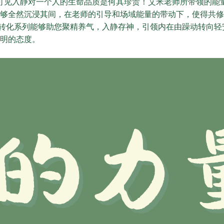
可见入静对一个人的生命品质是何其珍贵！艾米老师所带领的能
够全然沉浸其间，在老师的引导和场域能量的带动下，使得共修
转化系列能够助您聚精养气，入静存神，引领内在由躁动转向轻
明的态度。