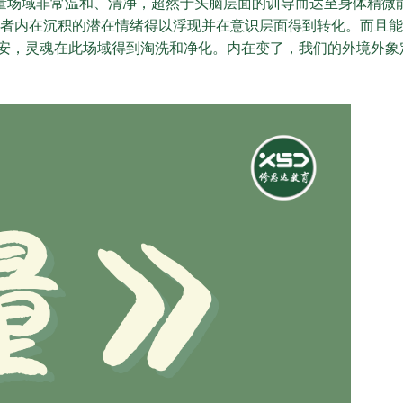
量场域非常温和、清净，超然于头脑层面的训导而达至身体精微
者内在沉积的潜在情绪得以浮现并在意识层面得到转化。而且能
安，灵魂在此场域得到淘洗和净化。内在变了，我们的外境外象