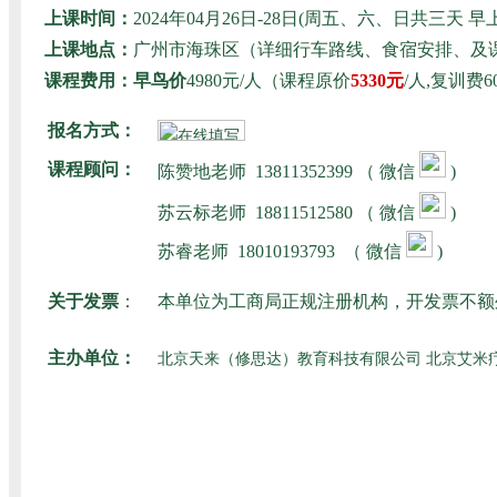
上课时间：
2024年04月26日-28日(周五、六、日共三
上课地点：
广州市海珠区（详细行车路线、食宿安排、及
课程费用：早鸟价
4980元/人（课程原价
5330元
/人,复训
报名方式：
课程顾问：
陈赞地老师
13811352399 （ 微信
)
苏云标老师
18811512580
（ 微信
)
苏睿老师
18010193793
（ 微信
)
关于发票
：
本单位为工商局正规注册机构，开发票不额
主办单位：
北京天来（修思达）教育科技有限公司 北京艾米