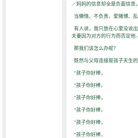
／妈妈的信息却全是负面信息
当懒惰、不负责、爱赌博、乱
有人说，我只放在心里没说出
夫妻因为对方的行为而否定他
那我们该怎么办呢？
既然与父母连接是孩子天生的
“孩子你好棒，
“孩子你好棒，
“孩子你好捧，
“孩子你好棒，
“孩子你好棒，
“孩子你好棒，