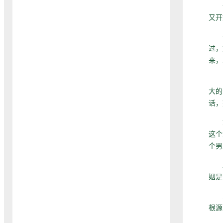
一个
又开
一
过，
来，
当
大的
话，
如
这个
个男
所以
姻是
只有
根源