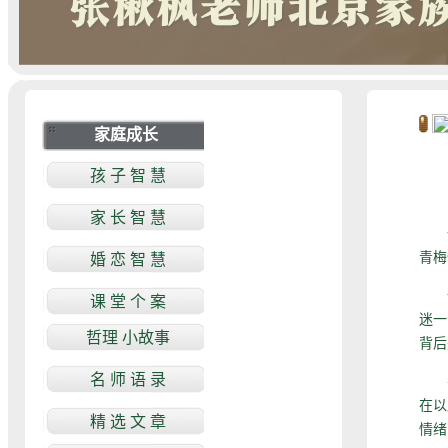
一
青梅
一
迷一
背后
要
在以
情绪