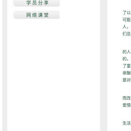
而
了以
可能
人，
们总
一
的人
的，
了童
亲酗
是对
不
而改
爱情
由
生活