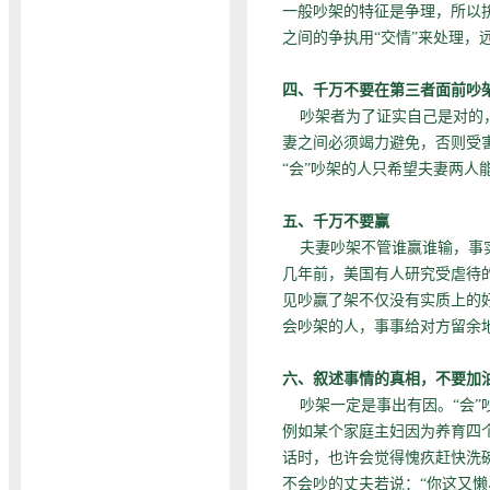
一般吵架的特征是争理，所以
之间的争执用“交情”来处理，
四、千万不要在第三者面前吵
吵架者为了证实自己是对的，
妻之间必须竭力避免，否则受
“会”吵架的人只希望夫妻两
五、千万不要赢
夫妻吵架不管谁赢谁输，事实
几年前，美国有人研究受虐待的
见吵赢了架不仅没有实质上的
会吵架的人，事事给对方留余
六、叙述事情的真相，不要加
吵架一定是事出有因。“会”
例如某个家庭主妇因为养育四个
话时，也许会觉得愧疚赶快洗
不会吵的丈夫若说：“你这又