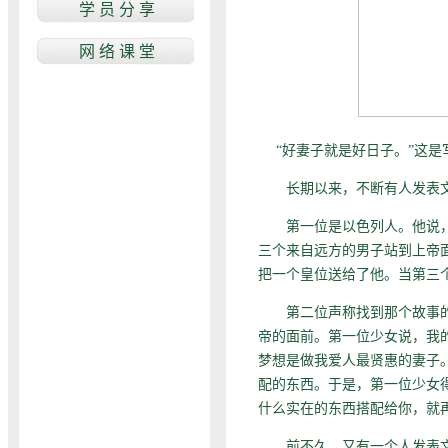
“好妻子就是好日子。”这是
长期以来，不断有人发表文
第一位是以色列人。他说，在
三个来自远方的男子站到上帝
把一个皇位送给了他。当第三
第二位声称找到那个故事的是
帝的面前。第一位少女说，我
梦想是做我爱人最贤惠的妻子
配的东西。于是，第一位少女
什么实在的东西搭配给你，就
前不久，又有一个人发表文章