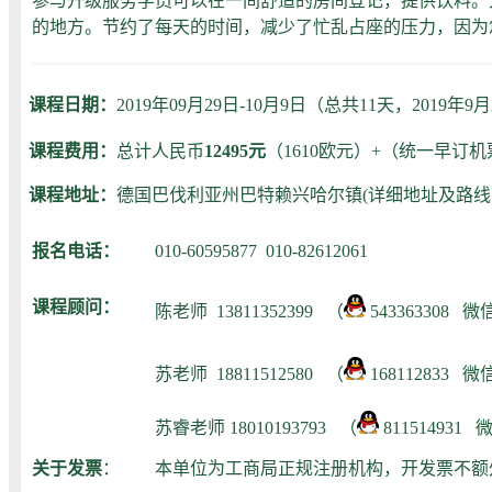
参与升级服务学员可以在一间舒适的房间登记，提供饮料。
的地方。节约了每天的时间，减少了忙乱占座的压力，因为
课程日期：
2019年09月29日-10月9日（总共11天，2019
课程费用：
总计人民币
12495
元
（
1610欧元）+（统一早订
课程地址：
德国巴伐利亚州巴特赖兴哈尔镇(详细地址及路
报名电话：
010-60595877 010-82612061
课程顾问：
陈老师
13811352399 （
543363308
微
苏老师
18811512580
（
168112833 微
苏睿老师 180101
93793 （
811514931
关于发票
：
本单位为工商局正规注册机构，开发票不额